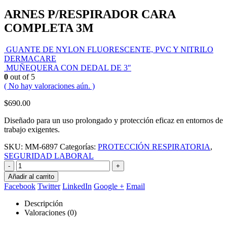
ARNES P/RESPIRADOR CARA
COMPLETA 3M
GUANTE DE NYLON FLUORESCENTE, PVC Y NITRILO
DERMACARE
MUÑEQUERA CON DEDAL DE 3″
0
out of 5
( No hay valoraciones aún. )
$
690.00
Diseñado para un uso prolongado y protección eficaz en entornos de
trabajo exigentes.
SKU:
MM-6897
Categorías:
PROTECCIÓN RESPIRATORIA
,
SEGURIDAD LABORAL
-
+
Añadir al carrito
Facebook
Twitter
LinkedIn
Google +
Email
Descripción
Valoraciones (0)