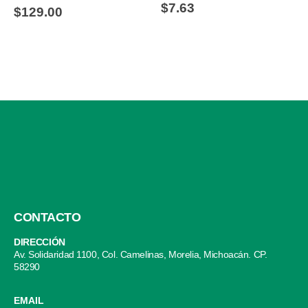
0
out of 5
$
7.63
0
out of 5
$
129.00
CONTACTO
DIRECCIÓN
Av. Solidaridad 1100, Col. Camelinas, Morelia, Michoacán. CP.
58290
EMAIL