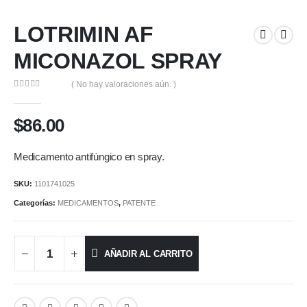
LOTRIMIN AF
MICONAZOL SPRAY
( No hay valoraciones aún. )
0
out of 5
$
86.00
Medicamento antifúngico en spray.
SKU:
1101741025
Categorías:
MEDICAMENTOS
,
PATENTE
AÑADIR AL CARRITO