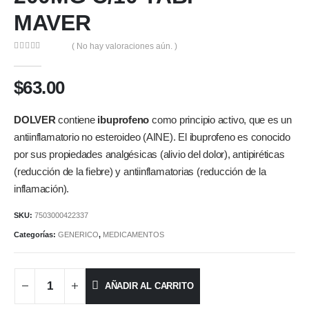
MAVER
( No hay valoraciones aún. )
0
out of 5
$
63.00
DOLVER
contiene
ibuprofeno
como principio activo, que es un
antiinflamatorio no esteroideo (AINE). El ibuprofeno es conocido
por sus propiedades analgésicas (alivio del dolor), antipiréticas
(reducción de la fiebre) y antiinflamatorias (reducción de la
inflamación).
SKU:
7503000422337
Categorías:
GENERICO
,
MEDICAMENTOS
AÑADIR AL CARRITO