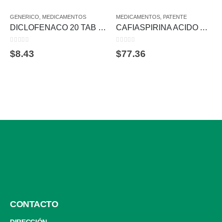
GENERICO
,
MEDICAMENTOS
MEDICAMENTOS
,
PATENTE
DICLOFENACO 20 TAB 100 MG AVIVIA
CAFIASPIRINA ACIDO ACETILSALICILICO 500MG / CAFEINA 30MG C/40 TAB.
0
out of 5
0
out of 5
$
8.43
$
77.36
CONTACTO