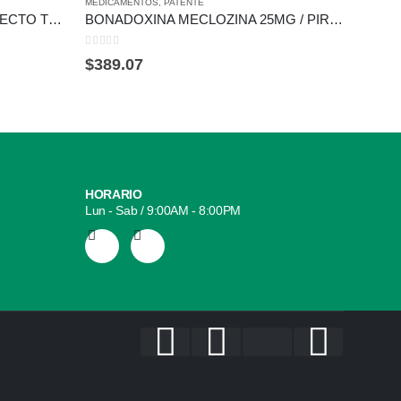
MEDICAMENTOS
,
PATENTE
GENERI
ULTRA BENGUE, GEL CON EFECTO TÉRMICO, LIDOCAÍNA, NAPROXENO, TUBO CON 35G
BONADOXINA MECLOZINA 25MG / PIRIDOXINA 50MG C/25 TAB.
0
out of 5
0
out of
$
389.07
$
129
HORARIO
Lun - Sab / 9:00AM - 8:00PM