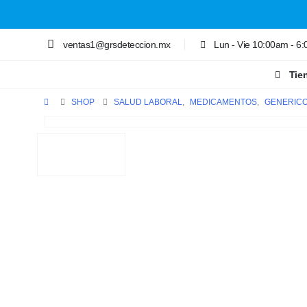
ventas1@grsdeteccion.mx
Lun - Vie 10:00am - 6
Tie
SHOP
SALUD LABORAL
,
MEDICAMENTOS
,
GENERIC