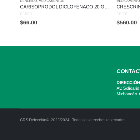
GENERICO
,
MEDICAMENTOS
MEDICAMENT
CARISOPRODOL DICLOFENACO 20 GRAG 200/50MG
0
out of 5
0
out of 5
$
66.00
$
560.00
CONTAC
DIRECCIÓN
Av. Solidari
Michoacán. 
GRS Detección© 2023/2024. Todos los derechos reservados.