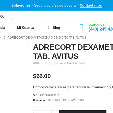
Soluciones
- Seguridad y Salud Laboral -
Contactanos
:00pm
LLAMANOS
nda
Mi Cuenta
Blog
(443) 245 42
O
ADRECORT DEXAMETASONA 0.5 MG C/20 TAB. AVITUS
ADRECORT DEXAMETA
TAB. AVITUS
( No hay valoraciones aún. )
0
out of 5
$
66.00
Corticosteroide eficaz para reducir la inflamación y 
SKU:
7502209810013
Categorías:
GENERICO
,
MEDICAMENTOS