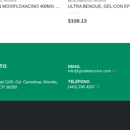
OS
,
PATENTE
MEDICAMENTOS
,
PATENTE
CRESCRIN MOXIFLOXACINO 400MG C/7 TAB.
0
out of 5
$
108.13
TO
EMAIL
info@grsdeteccion.com
📧
TELÉFONO
dad 1100, Col. Camelinas, Morelia,
(443) 245 4267
💬
CP. 58290