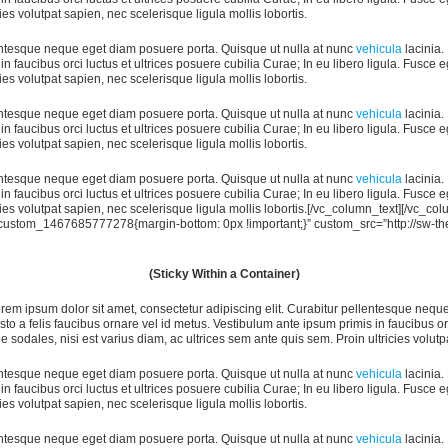
ies volutpat sapien, nec scelerisque ligula mollis lobortis.
lentesque neque eget diam posuere porta. Quisque ut nulla at nunc
vehicula
lacinia. 
in faucibus orci luctus et ultrices posuere cubilia Curae; In eu libero ligula. Fusce
ies volutpat sapien, nec scelerisque ligula mollis lobortis.
lentesque neque eget diam posuere porta. Quisque ut nulla at nunc
vehicula
lacinia. 
in faucibus orci luctus et ultrices posuere cubilia Curae; In eu libero ligula. Fusce
ies volutpat sapien, nec scelerisque ligula mollis lobortis.
lentesque neque eget diam posuere porta. Quisque ut nulla at nunc
vehicula
lacinia. 
in faucibus orci luctus et ultrices posuere cubilia Curae; In eu libero ligula. Fusce
icies volutpat sapien, nec scelerisque ligula mollis lobortis.[/vc_column_text][/vc_
c_custom_1467685777278{margin-bottom: 0px !important;}” custom_src=”http://sw
(Sticky Within a Container)
em ipsum dolor sit amet, consectetur adipiscing elit. Curabitur pellentesque nequ
justo a felis faucibus ornare vel id metus. Vestibulum ante ipsum primis in faucibus or
 sodales, nisi est varius diam, ac ultrices sem ante quis sem. Proin ultricies volutpa
lentesque neque eget diam posuere porta. Quisque ut nulla at nunc
vehicula
lacinia. 
in faucibus orci luctus et ultrices posuere cubilia Curae; In eu libero ligula. Fusce
ies volutpat sapien, nec scelerisque ligula mollis lobortis.
lentesque neque eget diam posuere porta. Quisque ut nulla at nunc
vehicula
lacinia. 