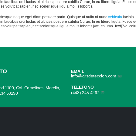
in faucibus orci luctus et ultrices posuere cubilia Curae; In eu libero ligula. Fusce
ies volutpat sapien, nec scelerisque ligula mollis lobortis.
lentesque neque eget diam posuere porta. Quisque ut nulla at nunc
vehicula
lacinia. 
in faucibus orci luctus et ultrices posuere cubilia Curae; In eu libero ligula. Fusce
cies volutpat sapien, nec scelerisque ligula mollis lobortis.[/vc_column_text][/vc_co
TO
EMAIL
info@grsdeteccion.com
📧
TELÉFONO
dad 1100, Col. Camelinas, Morelia,
(443) 245 4267
💬
CP. 58290