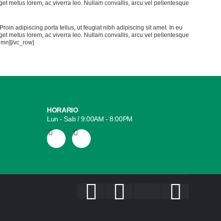
 eget metus lorem, ac viverra leo. Nullam convallis, arcu vel pellentesque
Proin adipiscing porta tellus, ut feugiat nibh adipiscing sit amet. In eu
 eget metus lorem, ac viverra leo. Nullam convallis, arcu vel pellentesque
lumn][/vc_row]
HORARIO
Lun - Sab / 9:00AM - 8:00PM