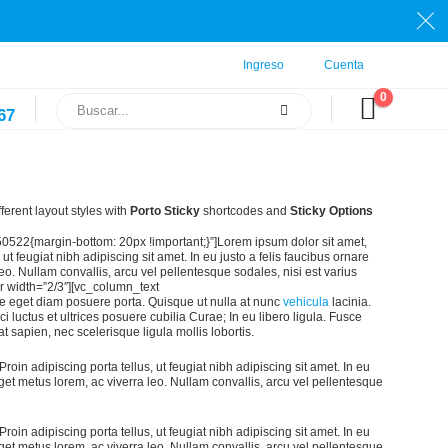
Ingreso
Cuenta
0
67
erent layout styles with
Porto Sticky
shortcodes and
Sticky Options
22{margin-bottom: 20px !important;}”]Lorem ipsum dolor sit amet,
 ut feugiat nibh adipiscing sit amet. In eu justo a felis faucibus ornare
leo. Nullam convallis, arcu vel pellentesque sodales, nisi est varius
er width=”2/3″][vc_column_text
e eget diam posuere porta. Quisque ut nulla at nunc
vehicula
lacinia.
ci luctus et ultrices posuere cubilia Curae; In eu libero ligula. Fusce
t sapien, nec scelerisque ligula mollis lobortis.
Proin adipiscing porta tellus, ut feugiat nibh adipiscing sit amet. In eu
 eget metus lorem, ac viverra leo. Nullam convallis, arcu vel pellentesque
Proin adipiscing porta tellus, ut feugiat nibh adipiscing sit amet. In eu
 eget metus lorem, ac viverra leo. Nullam convallis, arcu vel pellentesque