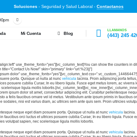
Soluciones
- Seguridad y Salud Laboral -
Contactanos
:00pm
LLAMANOS
nda
Mi Cuenta
Blog
(443) 245 42
lign:left” use_theme_fonts=”yes”][vc_column_text]You can show the counters in diff
title=”Contact Us Now!” skin=”primary” link=”url:%23||”]
ipsum dolor” use_theme_fonts=”yes”][vc_column_text css=”.vc_custom_14466447505
osuere porta. Quisque ut nulla at nunc
vehicula
lacinia. Proin adipiscing porta tellus,
rices posuere cubilia Curae; In eu libero ligula. Fusce eget metus lorem, ac viverra 
ec scelerisque ligula mollis lobortis.[/vc_column_text][vc_row_inner][vc_column_inn
m ipsum dolor sit amet, consectetur adipiscing elit. Curabitur pellentesque nequ
justo a felis faucibus ornare vel id metus. Vestibulum ante ipsum primis in faucibus or
 sodales, nisi est varius diam, ac ultrices sem ante quis sem. Proin ultricies volutpa
lentesque neque eget diam posuere porta. Quisque ut nulla at nunc
vehicula
lacinia. 
in faucibus orci luctus et ultrices posuere cubilia Curae; In eu libero ligula. Fusce
ies volutpat sapien, nec scelerisque ligula mollis lobortis.
lentesque neque eget diam posuere porta. Quisque ut nulla at nunc
vehicula
lacinia. 
in faucibus orci luctus et ultrices posuere cubilia Curae; In eu libero ligula. Fusce