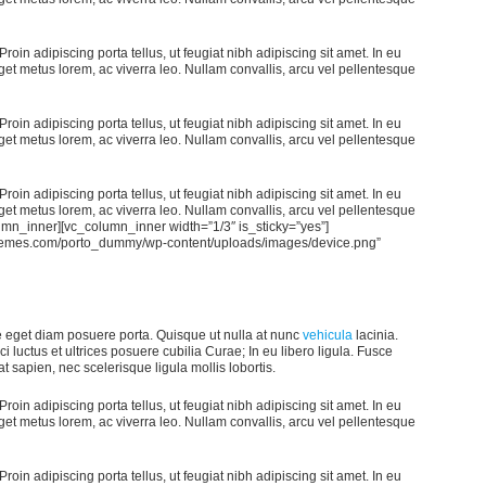
Proin adipiscing porta tellus, ut feugiat nibh adipiscing sit amet. In eu
 eget metus lorem, ac viverra leo. Nullam convallis, arcu vel pellentesque
Proin adipiscing porta tellus, ut feugiat nibh adipiscing sit amet. In eu
 eget metus lorem, ac viverra leo. Nullam convallis, arcu vel pellentesque
Proin adipiscing porta tellus, ut feugiat nibh adipiscing sit amet. In eu
 eget metus lorem, ac viverra leo. Nullam convallis, arcu vel pellentesque
column_inner][vc_column_inner width=”1/3″ is_sticky=”yes”]
-themes.com/porto_dummy/wp-content/uploads/images/device.png”
e eget diam posuere porta. Quisque ut nulla at nunc
vehicula
lacinia.
ci luctus et ultrices posuere cubilia Curae; In eu libero ligula. Fusce
t sapien, nec scelerisque ligula mollis lobortis.
Proin adipiscing porta tellus, ut feugiat nibh adipiscing sit amet. In eu
 eget metus lorem, ac viverra leo. Nullam convallis, arcu vel pellentesque
Proin adipiscing porta tellus, ut feugiat nibh adipiscing sit amet. In eu