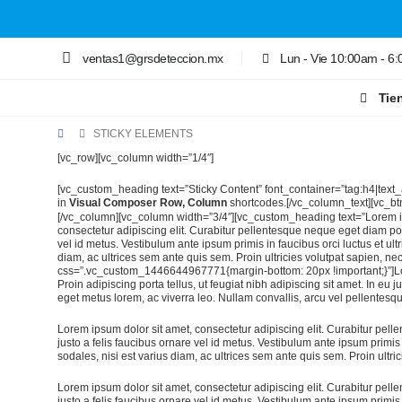
ventas1@grsdeteccion.mx
Lun - Vie 10:00am - 6
Tie
STICKY ELEMENTS
[vc_row][vc_column width=”1/4″]
[vc_custom_heading text=”Sticky Content” font_container=”tag:h4|text_a
in
Visual Composer Row, Column
shortcodes.[/vc_column_text][vc_btn 
[/vc_column][vc_column width=”3/4″][vc_custom_heading text=”Lorem 
consectetur adipiscing elit. Curabitur pellentesque neque eget diam p
vel id metus. Vestibulum ante ipsum primis in faucibus orci luctus et ult
diam, ac ultrices sem ante quis sem. Proin ultricies volutpat sapien, n
css=”.vc_custom_1446644967771{margin-bottom: 20px !important;}”]Lore
Proin adipiscing porta tellus, ut feugiat nibh adipiscing sit amet. In eu 
eget metus lorem, ac viverra leo. Nullam convallis, arcu vel pellentesque
Lorem ipsum dolor sit amet, consectetur adipiscing elit. Curabitur pel
justo a felis faucibus ornare vel id metus. Vestibulum ante ipsum primis 
sodales, nisi est varius diam, ac ultrices sem ante quis sem. Proin ultric
Lorem ipsum dolor sit amet, consectetur adipiscing elit. Curabitur pel
justo a felis faucibus ornare vel id metus. Vestibulum ante ipsum primis 