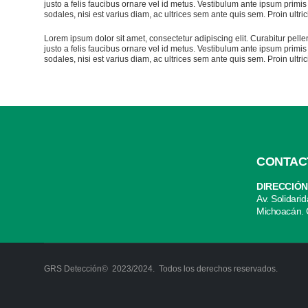
justo a felis faucibus ornare vel id metus. Vestibulum ante ipsum primis 
sodales, nisi est varius diam, ac ultrices sem ante quis sem. Proin ultric
Lorem ipsum dolor sit amet, consectetur adipiscing elit. Curabitur pel
justo a felis faucibus ornare vel id metus. Vestibulum ante ipsum primis 
sodales, nisi est varius diam, ac ultrices sem ante quis sem. Proin ultri
CONTAC
DIRECCIÓN
Av. Solidari
Michoacán. 
GRS Detección© 2023/2024. Todos los derechos reservados.